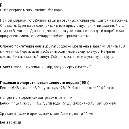
р.
Высокогорное меню. Готовить без варки!
При регулярном потреблении каши из овсяных хлопьев улучшается настроение.
Оно всегда будет на высоте, так как в нем присутствует цинк, витаминный ряд
группы В, магний. Доказано, что овсянка уже после первых дней потребления
придает оптимизм, стимулирует работу нервной системы.
Способ приготовления:
высыпать содержимое пакета в тарелку. Залить 150
мл кипятка. Перемешать и добавить соль и/или сахар по вкусу. Накрыть
крышкой и настаивать 5 минут. Добавить масло или сгущенку по вкусу.
Состав:
овсяные хлопья, инжир, грецкий орех (молотый).
Пищевая и энергетическая ценность порции ( 55 г):
Белки - 6,48 г, жиры - 8,9 г, углеводы - 28,19. Калорийность - 216,9 ккал.
Пищевая и энергетическая ценность на 100 г:
Белки - 11,8 г, жиры - 16,2 г, углеводы - 51,2. Калорийность - 394,36 ккал.
Хранить в сухом и прохладном месте. Срок годности 12 мес.
Без варки: да