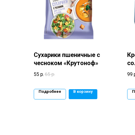
Сухарики пшеничные с
Кр
чесноком «Крутоноф»
со
55
р.
65
р.
99
Подробнее
В корзину
П