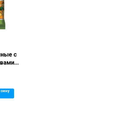
чные с
авами
рзину