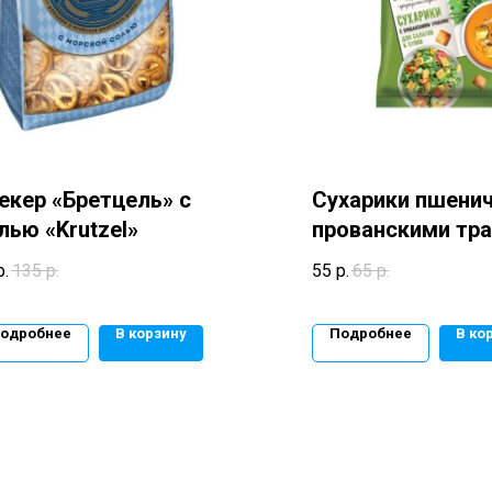
екер «Бретцель» с
Сухарики пшени
лью «Krutzel»
прованскими тр
«Крутоноф»
р.
135
р.
55
р.
65
р.
одробнее
В корзину
Подробнее
В ко