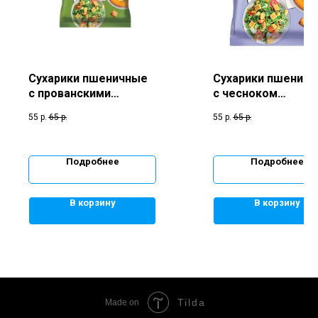
Сухарики пшеничные
Сухарики пшенич
с прованскими
с чесноком
травами «Крутоноф»
«Крутоноф»
55
р.
65
р.
55
р.
65
р.
Подробнее
Подробнее
В корзину
В корзину
Tilda
Made on