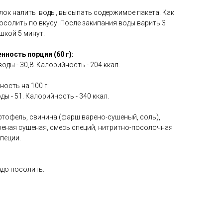
елок налить воды, высыпать содержимое пакета. Как
посолить по вкусу. После закипания воды варить 3
шкой 5 минут.
нность порции (60 г):
леводы - 30,8. Калорийность - 204 ккал.
ость на 100 г:
воды - 51. Калорийность - 340 ккал.
ртофель, свинина (фарш варено-сушеный, соль),
реная сушеная, смесь специй, нитритно-посолочная
специи.
адо посолить.