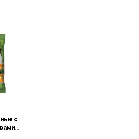
чные с
авами