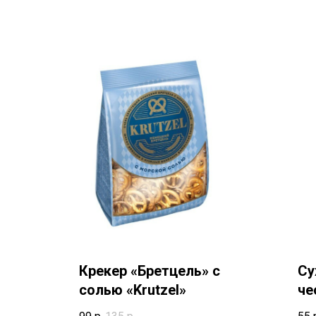
Крекер «Бретцель» с
Су
солью «Krutzel»
че