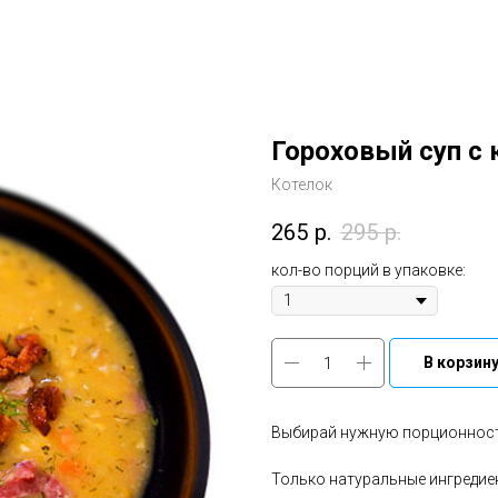
Гороховый суп с 
Котелок
265
р.
295
р.
кол-во порций в упаковке:
В корзин
Выбирай нужную порционность,
Только натуральные ингредиен