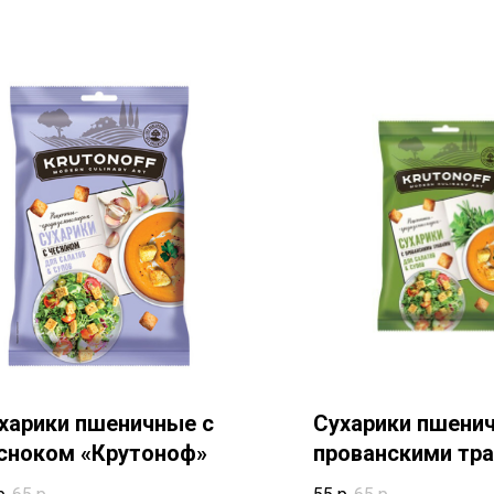
харики пшеничные с
Сухарики пшени
сноком «Крутоноф»
прованскими тр
«Крутоноф»