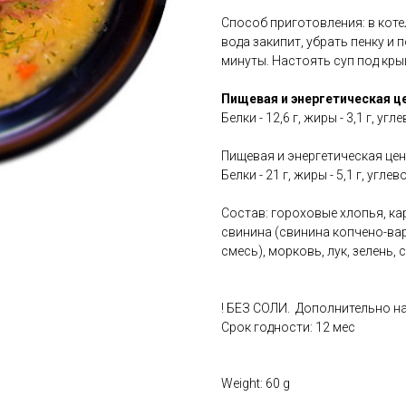
Способ приготовления: в кот
вода закипит, убрать пенку и 
минуты. Настоять суп под кры
Пищевая и энергетическая це
Белки - 12,6 г, жиры - 3,1 г, уг
Пищевая и энергетическая ценн
Белки - 21 г, жиры - 5,1 г, угле
Состав: гороховые хлопья, ка
свинина (свинина копчено-ва
смесь), морковь, лук, зелень, 
! БЕЗ СОЛИ. Дополнительно н
Срок годности: 12 мес
Weight: 60 g