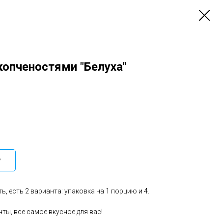
копченостями "Белуха"
у
 есть 2 варианта: упаковка на 1 порцию и 4.
ты, все самое вкусное для вас!